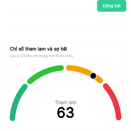
Đăng bài
Chỉ số tham lam và sợ hãi
Lưu ý: Dữ liệu chỉ mang tính tham khảo.
Tham lam
63