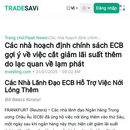
Bỏ
qua
VI
Đăng nhập
nội
dung
Trang chủ
\
Flash News
\
Các nhà hoạch định chính...
Các nhà hoạch định chính sách ECB
gợi ý về việc cắt giảm lãi suất thêm
do lạc quan về lạm phát
investing.com
•
31/01/2025 - 09:02 AM
Các Nhà Lãnh Đạo ECB Hỗ Trợ Việc Nới
Lỏng Thêm
Bởi Balazs Koranyi
FRANKFURT (Reuters) – Các nhà lãnh đạo Ngân hàng Trung
ương Châu Âu (ECB) đã ủng hộ việc nới lỏng thêm vào thứ Sáu,
một ngày sau khi ngân hàng này thực hiện cắt giảm lãi suất