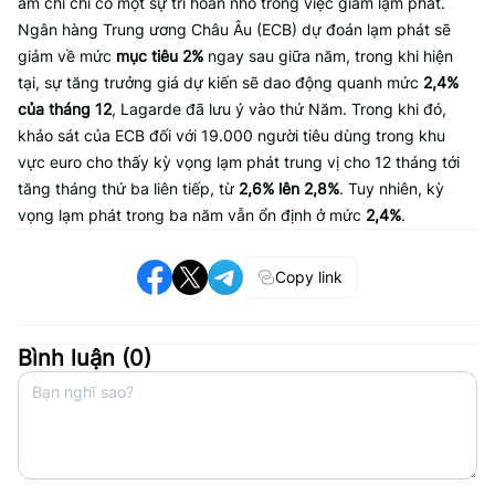
ám chỉ chỉ có một sự trì hoãn nhỏ trong việc giảm lạm phát.
Ngân hàng Trung ương Châu Âu (ECB) dự đoán lạm phát sẽ
giảm về mức
mục tiêu 2%
ngay sau giữa năm, trong khi hiện
tại, sự tăng trưởng giá dự kiến sẽ dao động quanh mức
2,4%
của tháng 12
, Lagarde đã lưu ý vào thứ Năm. Trong khi đó,
khảo sát của ECB đối với 19.000 người tiêu dùng trong khu
vực euro cho thấy kỳ vọng lạm phát trung vị cho 12 tháng tới
tăng tháng thứ ba liên tiếp, từ
2,6% lên 2,8%
. Tuy nhiên, kỳ
vọng lạm phát trong ba năm vẫn ổn định ở mức
2,4%
.
Copy link
Bình luận (
0
)