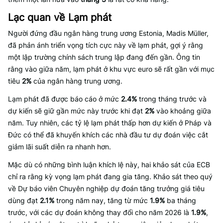
Lạc quan về Lạm phát
Người đứng đầu ngân hàng trung ương Estonia, Madis Müller,
đã phản ánh triển vọng tích cực này về lạm phát, gợi ý rằng
một lập trường chính sách trung lập đang đến gần. Ông tin
rằng vào giữa năm, lạm phát ở khu vực euro sẽ rất gần với mục
tiêu
2%
của ngân hàng trung ương.
Lạm phát đã được báo cáo ở mức
2.4%
trong tháng trước và
dự kiến sẽ giữ gần mức này trước khi đạt
2%
vào khoảng giữa
năm. Tuy nhiên, các tỷ lệ lạm phát thấp hơn dự kiến ở Pháp và
Đức có thể đã khuyến khích các nhà đầu tư dự đoán việc cắt
giảm lãi suất diễn ra nhanh hơn.
Mặc dù có những bình luận khích lệ này, hai khảo sát của ECB
chỉ ra rằng kỳ vọng lạm phát đang gia tăng. Khảo sát theo quý
về Dự báo viên Chuyên nghiệp dự đoán tăng trưởng giá tiêu
dùng đạt
2.1%
trong năm nay, tăng từ mức
1.9%
ba tháng
trước, với các dự đoán không thay đổi cho năm 2026 là
1.9%
,