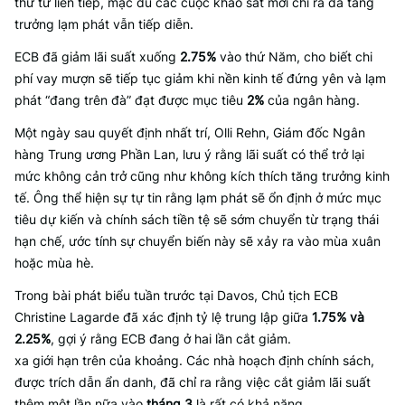
thứ tư liên tiếp, mặc dù các cuộc khảo sát mới chỉ ra đà tăng
trưởng lạm phát vẫn tiếp diễn.
ECB đã giảm lãi suất xuống
2.75%
vào thứ Năm, cho biết chi
phí vay mượn sẽ tiếp tục giảm khi nền kinh tế đứng yên và lạm
phát “đang trên đà” đạt được mục tiêu
2%
của ngân hàng.
Một ngày sau quyết định nhất trí, Olli Rehn, Giám đốc Ngân
hàng Trung ương Phần Lan, lưu ý rằng lãi suất có thể trở lại
mức không cản trở cũng như không kích thích tăng trưởng kinh
tế. Ông thể hiện sự tự tin rằng lạm phát sẽ ổn định ở mức mục
tiêu dự kiến và chính sách tiền tệ sẽ sớm chuyển từ trạng thái
hạn chế, ước tính sự chuyển biến này sẽ xảy ra vào mùa xuân
hoặc mùa hè.
Trong bài phát biểu tuần trước tại Davos, Chủ tịch ECB
Christine Lagarde đã xác định tỷ lệ trung lập giữa
1.75% và
2.25%
, gợi ý rằng ECB đang ở hai lần cắt giảm.
xa giới hạn trên của khoảng. Các nhà hoạch định chính sách,
được trích dẫn ẩn danh, đã chỉ ra rằng việc cắt giảm lãi suất
thêm một lần nữa vào
tháng 3
là rất có khả năng.