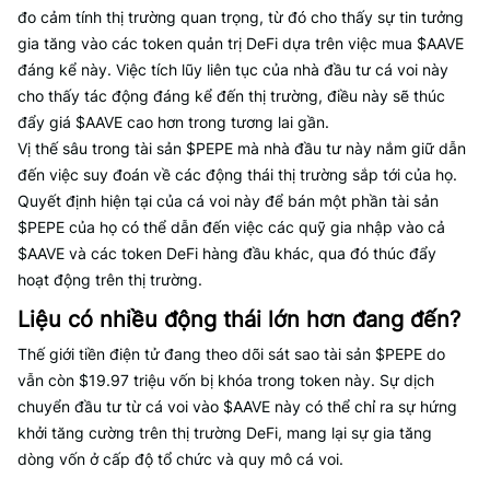
đo cảm tính thị trường quan trọng, từ đó cho thấy sự tin tưởng
gia tăng vào các token quản trị DeFi dựa trên việc mua $AAVE
đáng kể này. Việc tích lũy liên tục của nhà đầu tư cá voi này
cho thấy tác động đáng kể đến thị trường, điều này sẽ thúc
đẩy giá $AAVE cao hơn trong tương lai gần.
Vị thế sâu trong tài sản $PEPE mà nhà đầu tư này nắm giữ dẫn
đến việc suy đoán về các động thái thị trường sắp tới của họ.
Quyết định hiện tại của cá voi này để bán một phần tài sản
$PEPE của họ có thể dẫn đến việc các quỹ gia nhập vào cả
$AAVE và các token DeFi hàng đầu khác, qua đó thúc đẩy
hoạt động trên thị trường.
Liệu có nhiều động thái lớn hơn đang đến?
Thế giới tiền điện tử đang theo dõi sát sao tài sản $PEPE do
vẫn còn $19.97 triệu vốn bị khóa trong token này. Sự dịch
chuyển đầu tư từ cá voi vào $AAVE này có thể chỉ ra sự hứng
khởi tăng cường trên thị trường DeFi, mang lại sự gia tăng
dòng vốn ở cấp độ tổ chức và quy mô cá voi.