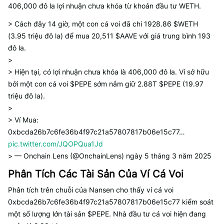
406,000 đô la lợi nhuận chưa khóa từ khoản đầu tư WETH.
> Cách đây 14 giờ, một con cá voi đã chi 1928.86 $WETH
(3.95 triệu đô la) để mua 20,511 $AAVE với giá trung bình 193
đô la.
>
> Hiện tại, có lợi nhuận chưa khóa là 406,000 đô la. Ví sở hữu
bởi một con cá voi $PEPE sớm nắm giữ 2.88T $PEPE (19.97
triệu đô la).
>
> Ví Mua:
0xbcda26b7c6fe36b4f97c21a57807817b06e15c77…
pic.twitter.com/JQOPQua1Jd
> — Onchain Lens (@OnchainLens) ngày 5 tháng 3 năm 2025
Phân Tích Các Tài Sản Của Ví Cá Voi
Phân tích trên chuỗi của Nansen cho thấy ví cá voi
0xbcda26b7c6fe36b4f97c21a57807817b06e15c77
kiểm soát
một số lượng lớn tài sản $PEPE. Nhà đầu tư cá voi hiện đang