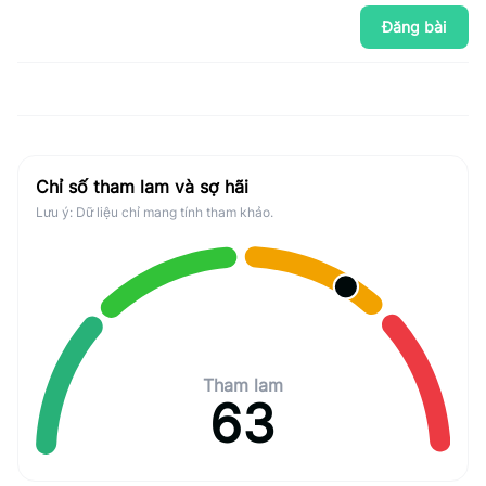
Đăng bài
Chỉ số tham lam và sợ hãi
Lưu ý: Dữ liệu chỉ mang tính tham khảo.
Tham lam
63