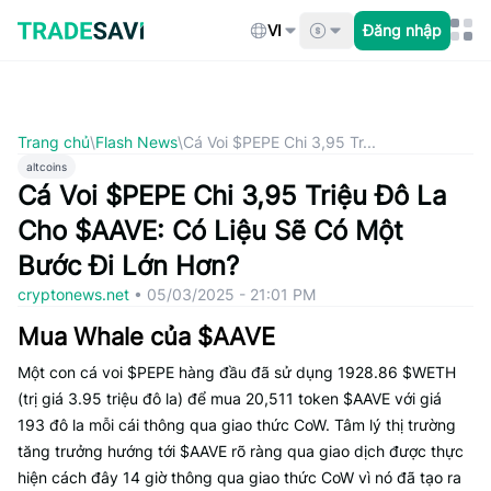
Bỏ
qua
VI
Đăng nhập
nội
dung
Trang chủ
\
Flash News
\
Cá Voi $PEPE Chi 3,95 Tr...
altcoins
Cá Voi $PEPE Chi 3,95 Triệu Đô La
Cho $AAVE: Có Liệu Sẽ Có Một
Bước Đi Lớn Hơn?
cryptonews.net
•
05/03/2025 - 21:01 PM
Mua Whale của $AAVE
Một con cá voi $PEPE hàng đầu đã sử dụng 1928.86 $WETH
(trị giá 3.95 triệu đô la) để mua 20,511 token $AAVE với giá
193 đô la mỗi cái thông qua giao thức CoW. Tâm lý thị trường
tăng trưởng hướng tới $AAVE rõ ràng qua giao dịch được thực
hiện cách đây 14 giờ thông qua giao thức CoW vì nó đã tạo ra