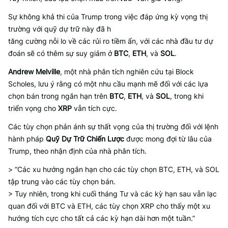
Sự không khả thi của Trump trong việc đáp ứng kỳ vọng thị
trường với quỹ dự trữ này đã h
tăng cường nỗi lo về các rủi ro tiềm ẩn, với các nhà đầu tư dự
đoán sẽ có thêm sự suy giảm ở
BTC
,
ETH
, và
SOL
.
Andrew Melville
, một nhà phân tích nghiên cứu tại Block
Scholes, lưu ý rằng có một nhu cầu mạnh mẽ đối với các lựa
chọn bán trong ngắn hạn trên
BTC
,
ETH
, và
SOL
, trong khi
triển vọng cho
XRP
vẫn tích cực.
Các tùy chọn phản ánh sự thất vọng của thị trường đối với lệnh
hành pháp
Quỹ Dự Trữ Chiến Lược
được mong đợi từ lâu của
Trump, theo nhận định của nhà phân tích.
> “Các xu hướng ngắn hạn cho các tùy chọn BTC, ETH, và SOL
tập trung vào các tùy chọn bán.
> Tuy nhiên, trong khi cuối tháng Tư và các kỳ hạn sau vẫn lạc
quan đối với BTC và ETH, các tùy chọn XRP cho thấy một xu
hướng tích cực cho tất cả các kỳ hạn dài hơn một tuần.”