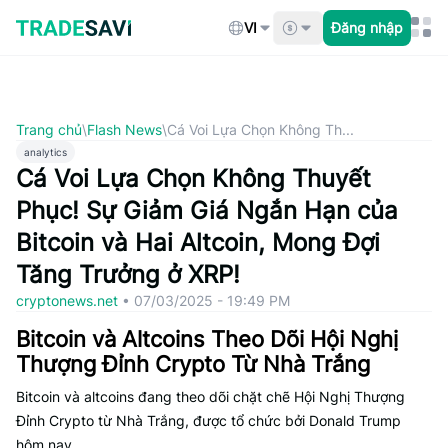
Bỏ
qua
VI
Đăng nhập
nội
dung
Trang chủ
\
Flash News
\
Cá Voi Lựa Chọn Không Th...
analytics
Cá Voi Lựa Chọn Không Thuyết
Phục! Sự Giảm Giá Ngắn Hạn của
Bitcoin và Hai Altcoin, Mong Đợi
Tăng Trưởng ở XRP!
cryptonews.net
•
07/03/2025 - 19:49 PM
Bitcoin và Altcoins Theo Dõi Hội Nghị
Thượng Đỉnh Crypto Từ Nhà Trắng
Bitcoin và altcoins đang theo dõi chặt chẽ Hội Nghị Thượng
Đỉnh Crypto từ Nhà Trắng, được tổ chức bởi Donald Trump
hôm nay.