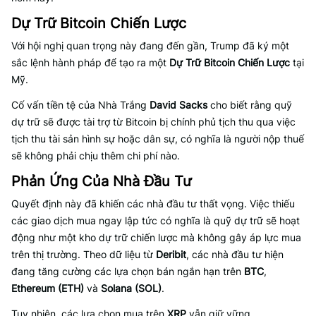
Dự Trữ Bitcoin Chiến Lược
Với hội nghị quan trọng này đang đến gần, Trump đã ký một
sắc lệnh hành pháp để tạo ra một
Dự Trữ Bitcoin Chiến Lược
tại
Mỹ.
Cố vấn tiền tệ của Nhà Trắng
David Sacks
cho biết rằng quỹ
dự trữ sẽ được tài trợ từ Bitcoin bị chính phủ tịch thu qua việc
tịch thu tài sản hình sự hoặc dân sự, có nghĩa là người nộp thuế
sẽ không phải chịu thêm chi phí nào.
Phản Ứng Của Nhà Đầu Tư
Quyết định này đã khiến các nhà đầu tư thất vọng. Việc thiếu
các giao dịch mua ngay lập tức có nghĩa là quỹ dự trữ sẽ hoạt
động như một kho dự trữ chiến lược mà không gây áp lực mua
trên thị trường. Theo dữ liệu từ
Deribit
, các nhà đầu tư hiện
đang tăng cường các lựa chọn bán ngắn hạn trên
BTC
,
Ethereum (ETH)
và
Solana (SOL)
.
Tuy nhiên, các lựa chọn mua trên
XRP
vẫn giữ vững.