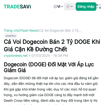
Bỏ
qua
VI
Đăng nhập
nội
dung
Trang chủ
\
Flash News
\
Cá Voi Dogecoin Bán 2 Tỷ...
analytics
Cá Voi Dogecoin Bán 2 Tỷ DOGE Khi
Giá Cận Kề Đường Chết
cryptonews.net
•
07/03/2025 - 18:39 PM
Dogecoin (DOGE) Đối Mặt Với Áp Lực
Giảm Giá
Dogecoin (DOGE) đã đối mặt với áp lực giảm giá đáng kể gần
đây, dẫn đến những thiệt hại lớn cho các nhà đầu tư nắm giữ.
Khi giá gặp khó khăn trong việc duy trì các mức hỗ trợ quan
trọng, xu hướng giảm của DOGE càng bị đẩy mạnh bởi một
Death Cross tiềm năng, đánh dấu sự thay đổi trong tâm lý thị