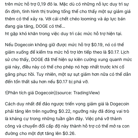
trên mức hỗ trợ 0,19 đô la. Mặc dù có những nỗ lực duy trì sự
ổn định, tình hình thị trường tổng thể cho thấy một sự giảm giá
thêm có thể xảy ra. Với cái chết chéo looming và áp lực bán
đang gia tăng, DOGE có thể…
ht gặp khó khăn trong việc duy trì các mức hỗ trợ hiện tại.
Nếu Dogecoin không giữ được mức hỗ trợ $0.19, nó có thể
giảm xuống để kiểm tra mức hỗ trợ lớn tiếp theo là $0.17. Lịch
sử cho thấy, DOGE đã thể hiện sự kiên cường xung quanh mức
giá này, điều này có thể cho phép nó hợp nhất trước khi cố
gắng phục hồi. Tuy nhiên, một sự sụt giảm hơn nữa có thể dẫn
đến tổn thất sâu hơn nếu $0.17 bị phá vỡ.
![Phân tích giá Dogecoin](source: TradingView)
Cách duy nhất để đảo ngược triển vọng giảm giá là Dogecoin
phải tăng lên trên ngưỡng $0.22, ngưỡng này đã đóng vai trò
là kháng cự trong những tuần gần đây. Việc phá vỡ thành
công và chuyển đổi cấp độ này thành hỗ trợ có thể mở ra con
đường cho một đợt tăng lên $0.26.