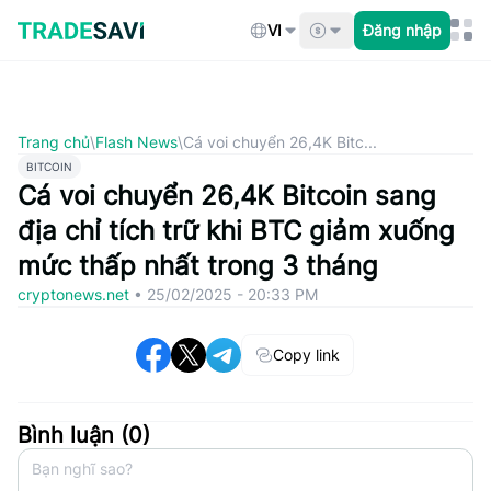
Bỏ
qua
VI
Đăng nhập
nội
dung
Trang chủ
\
Flash News
\
Cá voi chuyển 26,4K Bitc...
BITCOIN
Cá voi chuyển 26,4K Bitcoin sang
địa chỉ tích trữ khi BTC giảm xuống
mức thấp nhất trong 3 tháng
cryptonews.net
•
25/02/2025 - 20:33 PM
Copy link
Bình luận (
0
)