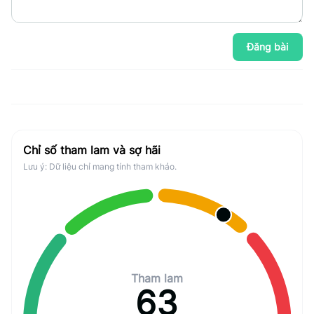
Đăng bài
Chỉ số tham lam và sợ hãi
Lưu ý: Dữ liệu chỉ mang tính tham khảo.
Tham lam
63