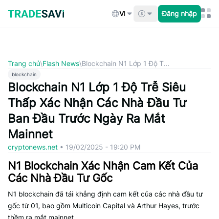
Bỏ
qua
VI
Đăng nhập
nội
dung
Trang chủ
\
Flash News
\
Blockchain N1 Lớp 1 Độ T...
blockchain
Blockchain N1 Lớp 1 Độ Trễ Siêu
Thấp Xác Nhận Các Nhà Đầu Tư
Ban Đầu Trước Ngày Ra Mắt
Mainnet
cryptonews.net
•
19/02/2025 - 19:20 PM
N1 Blockchain Xác Nhận Cam Kết Của
Các Nhà Đầu Tư Gốc
N1 blockchain đã tái khẳng định cam kết của các nhà đầu tư
gốc từ 01, bao gồm Multicoin Capital và Arthur Hayes, trước
thềm ra mắt mainnet.