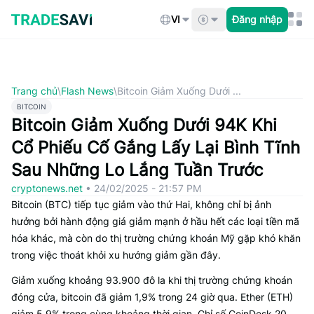
Bỏ
qua
VI
Đăng nhập
nội
dung
Trang chủ
\
Flash News
\
Bitcoin Giảm Xuống Dưới ...
BITCOIN
Bitcoin Giảm Xuống Dưới 94K Khi
Cổ Phiếu Cố Gắng Lấy Lại Bình Tĩnh
Sau Những Lo Lắng Tuần Trước
cryptonews.net
•
24/02/2025 - 21:57 PM
Bitcoin (BTC) tiếp tục giảm vào thứ Hai, không chỉ bị ảnh
hưởng bởi hành động giá giảm mạnh ở hầu hết các loại tiền mã
hóa khác, mà còn do thị trường chứng khoán Mỹ gặp khó khăn
trong việc thoát khỏi xu hướng giảm gần đây.
Giảm xuống khoảng 93.900 đô la khi thị trường chứng khoán
đóng cửa, bitcoin đã giảm 1,9% trong 24 giờ qua. Ether (ETH)
giảm 5,9% trong cùng khoảng thời gian. Chỉ số CoinDesk 20