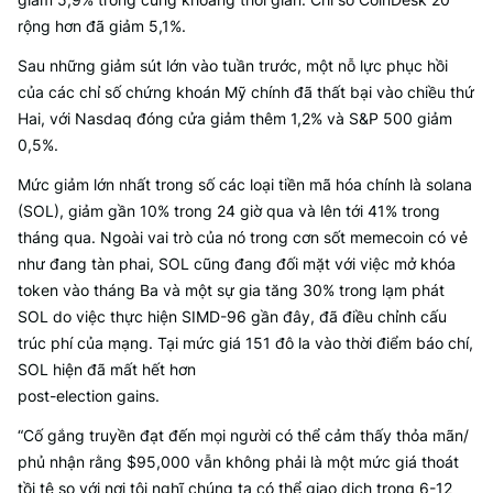
rộng hơn đã giảm 5,1%.
Sau những giảm sút lớn vào tuần trước, một nỗ lực phục hồi
của các chỉ số chứng khoán Mỹ chính đã thất bại vào chiều thứ
Hai, với Nasdaq đóng cửa giảm thêm 1,2% và S&P 500 giảm
0,5%.
Mức giảm lớn nhất trong số các loại tiền mã hóa chính là solana
(SOL), giảm gần 10% trong 24 giờ qua và lên tới 41% trong
tháng qua. Ngoài vai trò của nó trong cơn sốt memecoin có vẻ
như đang tàn phai, SOL cũng đang đối mặt với việc mở khóa
token vào tháng Ba và một sự gia tăng 30% trong lạm phát
SOL do việc thực hiện SIMD-96 gần đây, đã điều chỉnh cấu
trúc phí của mạng. Tại mức giá 151 đô la vào thời điểm báo chí,
SOL hiện đã mất hết hơn
post-election gains.
“Cố gắng truyền đạt đến mọi người có thể cảm thấy thỏa mãn/
phủ nhận rằng $95,000 vẫn không phải là một mức giá thoát
tồi tệ so với nơi tôi nghĩ chúng ta có thể giao dịch trong 6-12