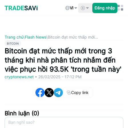
Bỏ
qua
VI
Đăng nhập
nội
dung
Trang chủ
\
Flash News
\
Bitcoin đạt mức thấp mới...
BITCOIN
Bitcoin đạt mức thấp mới trong 3
tháng khi nhà phân tích nhắm đến
việc phục hồi 93.5K 'trong tuần này'
cryptonews.net
•
26/02/2025 - 17:12 PM
Copy link
Bình luận (
0
)