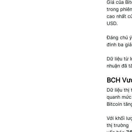
Giá của Bi
trong phiê
cao nhất củ
USD.
Đáng chú ý,
đinh ba giả
Dữ liệu từ
nhuận đã t
BCH Vượ
Dữ liệu thị
quanh mứ
Bitcoin tă
Với khối l
thị trường