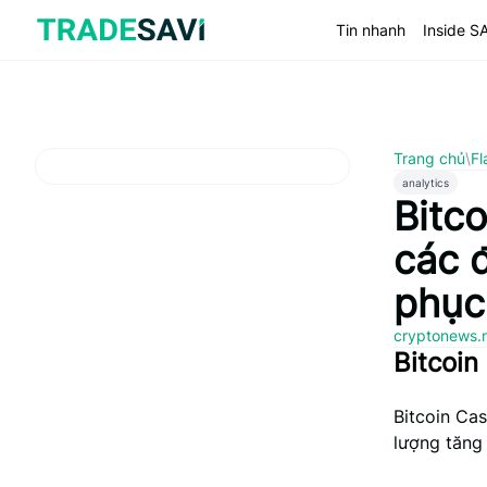
Bỏ
qua
Tin nhanh
Inside S
nội
dung
Trang chủ
\
Fl
analytics
Bitc
các 
phục 
cryptonews.
Bitcoi
Bitcoin Ca
lượng tăng 