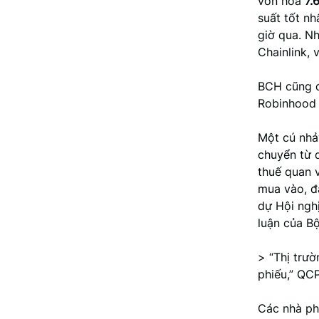
vốn hóa
7.
suất tốt nh
giờ qua. N
Chainlink,
BCH cũng đ
Robinhood 
Một cú nhả
chuyển từ 
thuế quan 
mua vào, đ
dự Hội ngh
luận của B
> “Thị trư
phiếu,” QCP
Các nhà phâ