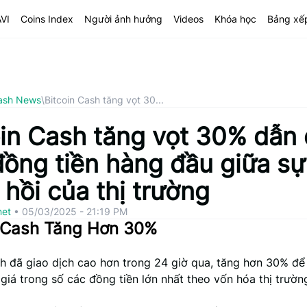
AVI
Coins Index
Người ảnh hưởng
Videos
Khóa học
Bảng xế
ash News
\
Bitcoin Cash tăng vọt 30...
oin Cash tăng vọt 30% dẫn
đồng tiền hàng đầu giữa sự
hồi của thị trường
net
•
05/03/2025 - 21:19 PM
n Cash Tăng Hơn 30%
sh đã giao dịch cao hơn trong 24 giờ qua, tăng hơn 30% để
giá trong số các đồng tiền lớn nhất theo vốn hóa thị trườn