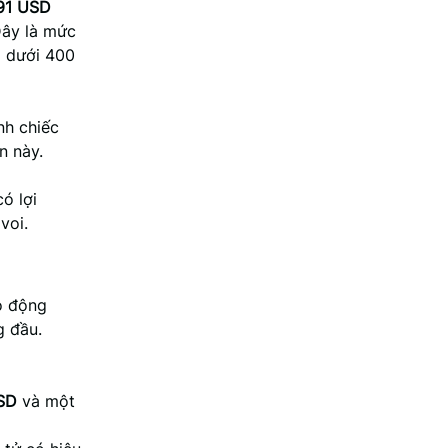
91 USD
Đây là mức
g dưới 400
nh chiếc
n này.
ó lợi
voi.
ao động
g đầu.
USD
và một