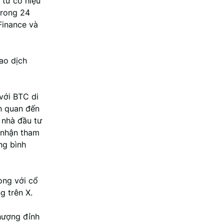
 tử có hiệu
trong 24
Finance và
ao dịch
với BTC di
ên quan đến
 nhà đầu tư
c nhận tham
ng bình
ong với cổ
g trên X.
Thượng đỉnh