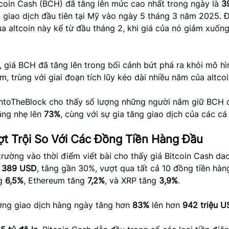
tcoin Cash (BCH) đã tăng lên mức cao nhất trong ngày là
3
n giao dịch đầu tiên tại Mỹ vào ngày 5 tháng 3 năm 2025. 
a altcoin này kể từ đầu tháng 2, khi giá của nó giảm xuốn
 giá BCH đã tăng lên trong bối cảnh bứt phá ra khỏi mô hì
m, trùng với giai đoạn tích lũy kéo dài nhiều năm của altcoi
 IntoTheBlock cho thấy số lượng những người nắm giữ BCH c
ăng nhẹ lên
73%
, cùng với sự gia tăng giao dịch của các cá 
t Trội So Với Các Đồng Tiền Hàng Đầu
 trường vào thời điểm viết bài cho thấy giá Bitcoin Cash d
c
389 USD
, tăng gần 30%, vượt qua tất cả 10 đồng tiền hàn
ng
6,5%
, Ethereum tăng
7,2%
, và XRP tăng
3,9%
.
ượng giao dịch hàng ngày tăng hơn
83%
lên hơn
942 triệu 