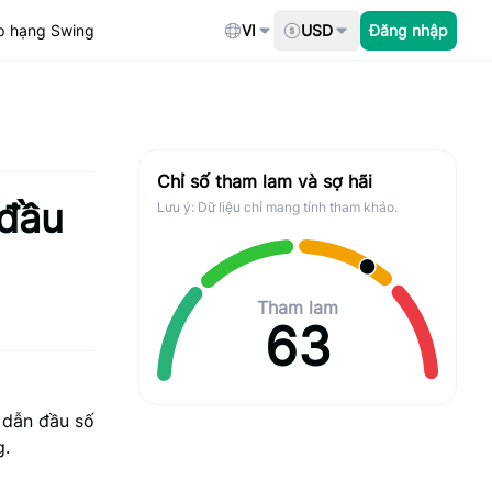
p hạng Swing
VI
USD
Đăng nhập
Chỉ số tham lam và sợ hãi
 đầu
Lưu ý: Dữ liệu chỉ mang tính tham khảo.
Tham lam
63
 dẫn đầu số
g.