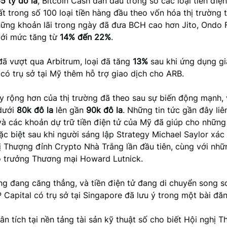
65 tỷ đô la
, Bitcoin Cash dẫn đầu trong số các loại tiền điện
ất trong số 100 loại tiền hàng đầu theo vốn hóa thị trường 
hững khoản lãi trong ngày đã đưa BCH cao hơn Jito, Ondo 
 với mức tăng từ
14% đến 22%
.
ã vượt qua Arbitrum, loại đã tăng
13%
sau khi ứng dụng gi
có trụ sở tại Mỹ thêm hỗ trợ giao dịch cho ARB.
y rộng hơn của thị trường đã theo sau sự biến động mạnh, 
dưới
80k đô la
lên gần
90k đô la
. Những tin tức gần đây li
và các khoản dự trữ tiền điện tử của Mỹ đã giúp cho những
ặc biệt sau khi người sáng lập Strategy Michael Saylor xá
ị Thượng đỉnh Crypto Nhà Trắng lần đầu tiên, cùng với nhữ
ộ trưởng Thương mại Howard Lutnick.
ờng đang căng thẳng, và tiền điện tử đang di chuyển song s
 Capital có trụ sở tại Singapore đã lưu ý trong một bài đăn
n tích tại nền tảng tài sản kỹ thuật số cho biết Hội nghị 