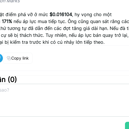
on Marks
ặt điểm phá vỡ ở mức
$0.016104
, hy vọng cho một
g 171%
nếu áp lực mua tiếp tục. Ông cũng quan sát rằng cá
hứ tương tự đã dẫn đến các đợt tăng giá dài hạn. Nếu đà t
ự sẽ bị thách thức. Tuy nhiên, nếu áp lực bán quay trở lại
lại bị kiểm tra trước khi có cú nhảy lớn tiếp theo.
Copy link
ận (
0
)