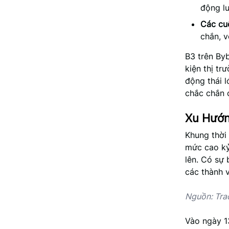
động lư
Các cu
chắn, v
B3 trên Byb
kiện thị t
động thái 
chắc chắn 
Xu Hướn
Khung thời
mức cao kỷ
lên. Có sự 
các thành v
Nguồn: Tra
Vào ngày 1