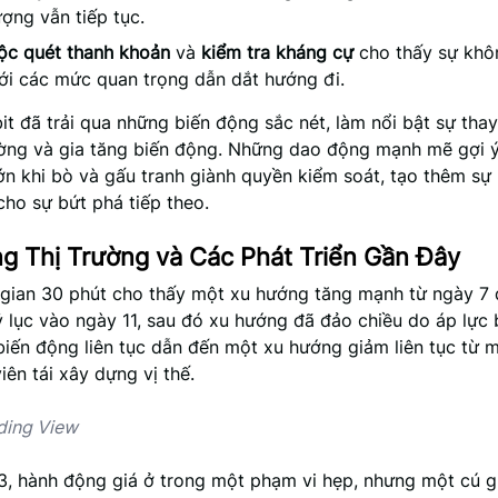
ợng vẫn tiếp tục.
ộc quét thanh khoản
và
kiểm tra kháng cự
cho thấy sự khô
ới các mức quan trọng dẫn dắt hướng đi.
it đã trải qua những biến động sắc nét, làm nổi bật sự thay
rường và gia tăng biến động. Những dao động mạnh mẽ gợi 
lớn khi bò và gấu tranh giành quyền kiểm soát, tạo thêm sự
cho sự bứt phá tiếp theo.
g Thị Trường và Các Phát Triển Gần Đây
 gian 30 phút cho thấy một xu hướng tăng mạnh từ ngày 7 
 lục vào ngày 11, sau đó xu hướng đã đảo chiều do áp lực 
biến động liên tục dẫn đến một xu hướng giảm liên tục từ 
iên tái xây dựng vị thế.
ding View
3, hành động giá ở trong một phạm vi hẹp, nhưng một cú 