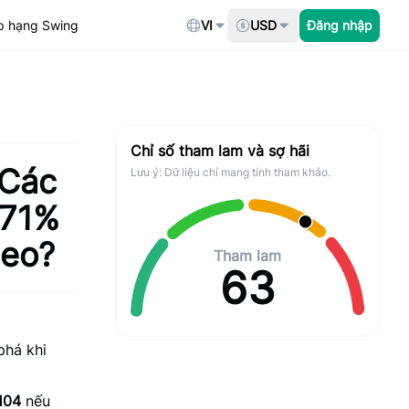
p hạng Swing
VI
USD
Đăng nhập
Chỉ số tham lam và sợ hãi
 Các
Lưu ý: Dữ liệu chỉ mang tính tham khảo.
171%
heo?
Tham lam
63
phá khi
104
nếu