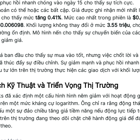
 phục hồi nhanh chóng vào ngày 15 cho thấy sự tích cực.
hoản có thể hoặc các bất cập. Giá được ghi nhận mới nhất 
, cho thấy mức
tăng 0.41%
. Mức cao nhất trong phiên là
$0
$0.006098
. Khối lượng không thay đổi ở mức
3.55 triệu
, ch
rường ổn định. Mô hình nến cho thấy sự chuyển biến của các
 giảm giá.
iá ban đầu cho thấy sự mua vào tốt, nhưng việc chốt lời v
ã thúc đẩy sự điều chỉnh. Sự giảm mạnh và phục hồi nhanh
 tư lớn trên thị trường thực hiện các giao dịch với khối lượ
ch Kỹ Thuật và Triển Vọng Thị Trường
s đã xác định một cấu hình hình nêm giảm với hoạt động g
trên một mức kháng cự logarithm. Ông chỉ ra rằng động thá
ấu một sự đảo chiều tăng giá tiềm năng nếu động lực tiếp 
trên thị trường đang theo dõi chặt chẽ hành động giá để đ
theo.