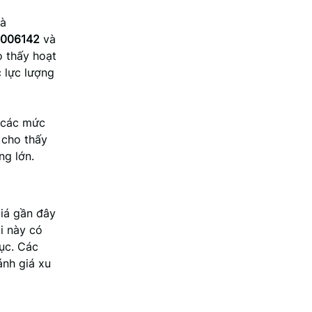
là
.006142
và
o thấy hoạt
 lực lượng
à các mức
 cho thấy
ng lớn.
iá gần đây
i này có
tục. Các
ánh giá xu