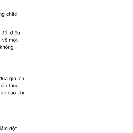
ng chắc
 đổi điều
ý về một
 không
đưa giá lên
bán tăng
mức cao khi
giảm đột