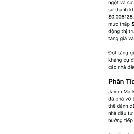
ngột và sự
sự thanh k
$0.006128
mức thấp
động thị t
tăng giá và
Đợt tăng g
kháng cự đ
các nhà đầu
Phân Tí
Javon Mark
đã phá vỡ 
thể đánh d
nhà đầu tư 
hướng tiếp 