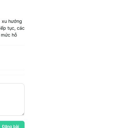
c xu hướng
iếp tục, các
, mức hỗ
Đăng bài