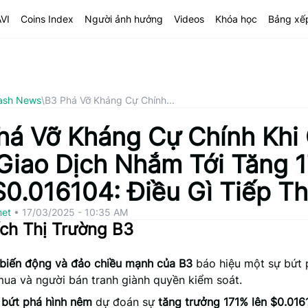
AVI
Coins Index
Người ảnh hưởng
Videos
Khóa học
Bảng xế
ash News
\
B3 Phá Vỡ Kháng Cự Chính...
há Vỡ Kháng Cự Chính Khi
Giao Dịch Nhắm Tới Tăng 
$0.016104: Điều Gì Tiếp T
net
•
17/03/2025 - 10:35 AM
ch Thị Trường B3
biến động và đảo chiều mạnh của B3
báo hiệu một sự bứt 
ua và người bán tranh giành quyền kiểm soát.
 bứt phá hình nêm
dự đoán sự
tăng trưởng 171% lên $0.016