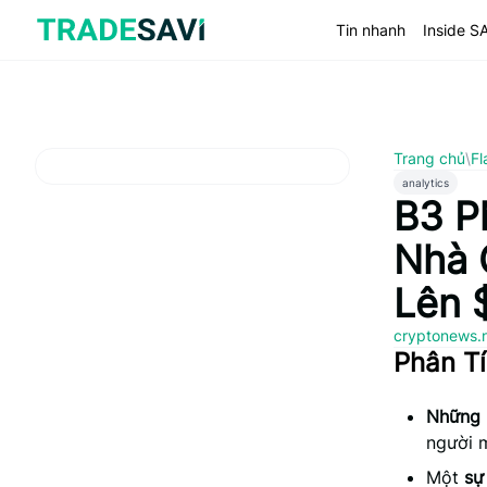
Bỏ
qua
Tin nhanh
Inside S
nội
dung
Trang chủ
\
Fl
analytics
B3 P
Nhà 
Lên 
cryptonews.
Phân Tí
Những 
người m
Một
sự