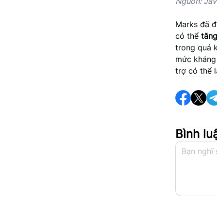
Nguồn: Jav
Marks đã đ
có thể
tăn
trong quá k
mức kháng c
trợ có thể 
Bình lu