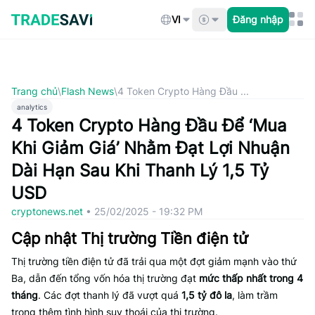
Bỏ
qua
VI
Đăng nhập
nội
dung
Trang chủ
\
Flash News
\
4 Token Crypto Hàng Đầu ...
analytics
4 Token Crypto Hàng Đầu Để ‘Mua
Khi Giảm Giá’ Nhằm Đạt Lợi Nhuận
Dài Hạn Sau Khi Thanh Lý 1,5 Tỷ
USD
cryptonews.net
•
25/02/2025 - 19:32 PM
Cập nhật Thị trường Tiền điện tử
Thị trường tiền điện tử đã trải qua một đợt giảm mạnh vào thứ
Ba, dẫn đến tổng vốn hóa thị trường đạt
mức thấp nhất trong 4
tháng
. Các đợt thanh lý đã vượt quá
1,5 tỷ đô la
, làm trầm
trọng thêm tình hình suy thoái của thị trường.