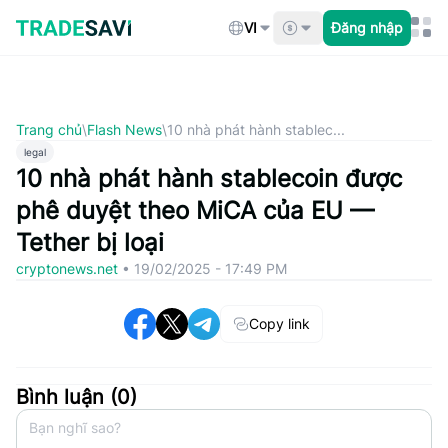
Bỏ
qua
VI
Đăng nhập
nội
dung
Trang chủ
\
Flash News
\
10 nhà phát hành stablec...
legal
10 nhà phát hành stablecoin được
phê duyệt theo MiCA của EU —
Tether bị loại
cryptonews.net
•
19/02/2025 - 17:49 PM
Copy link
Bình luận (
0
)