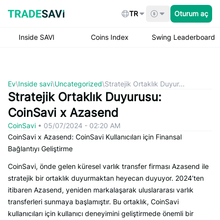
Skip
to
TR
Oturum aç
content
Inside SAVI
Coins Index
Swing Leaderboard
Ev
\
Inside savi
\
Uncategorized
\
Stratejik Ortaklık Duyur...
Stratejik Ortaklık Duyurusu:
CoinSavi x Azasend
CoinSavi
•
05/07/2024 - 02:20 AM
CoinSavi x Azasend: CoinSavi Kullanıcıları için Finansal
Bağlantıyı Geliştirme
CoinSavi, önde gelen küresel varlık transfer firması Azasend ile
stratejik bir ortaklık duyurmaktan heyecan duyuyor. 2024’ten
itibaren Azasend, yeniden markalaşarak uluslararası varlık
transferleri sunmaya başlamıştır. Bu ortaklık, CoinSavi
kullanıcıları için kullanıcı deneyimini geliştirmede önemli bir